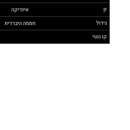
זן
אינדיקה
גידול
חממה היברדית
קו גנטי