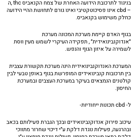
בניגוד לתרכובת הידועה האחרת של צמח הקנאביס thc ,ה
– cbd אינו פסיכוטקטיבי ואינו גורם לתחושת ההיי הידועה
כחלק משימוש בקנאביס.
בגוף האדם קיימת מערכת המכונה מערכת
״אנדוקנבינואידית״ , תפקידה העיקרי לשמש מעין ווסת
לשמירה על איזון הגוף והנפש.
המערכת האנדוקנבינואידית הינה מערכת תקשורת עצבית
בין תרכובות קנבינואידים המופרשת בגוף באופן טבעי לבין
קולטנים הנמצאים בעיקר במערכת העצבים ובמערכת
החיסון.
ל- cbd תכונות ייחודיות-
עיכוב פירוק אנדוקנבינואידים ובכך הגברת פעילותם בכאב
ובהרגעה, פעילות נוגדת דלקת ע״י דיכוי שחרור מתווכי
דלקת בתאי מערכת החיסון, פעילות נוגדת חימצון ע״י