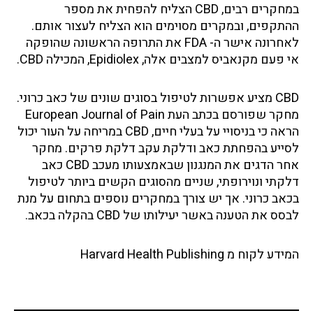
במחקרים רבים, CBD הצליח להפחית את מספר
ההתקפים, ובמקרים מסוימים הוא הצליח לעצור אותם.
לאחרונה אישר ה- FDA את התרופה הראשונה שהופקה
אי פעם מקנאביס למצבים אלה, Epidiolex, המכילה CBD.
‏CBD מציע אפשרות לטיפול בסוגים שונים של כאב כרוני.
מחקר שפורסם בכתב העת European Journal of Pain
הראה כי בניסויי על בעלי חיים, CBD במריחה על העור יכול
לסייע בהפחתת כאב ודלקת עקב דלקת פרקים. מחקר
אחר הדגים את המנגנון שבאמצעותו מעכב CBD כאב
דלקתי ונוירופתי, שניים מהסוגים הקשים ביותר לטיפול
בכאב כרוני. אך יש צורך במחקרים נוספים בתחום על מנת
לבסס את הטענה באשר יעילותו של CBD בהקלה בכאב.
המידע לקוח מ Harvard Health Publishing