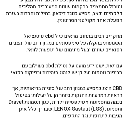
ניטרול מחמצנים ברקמות שונות המעוררים תהליכים
דלקתיים וכאב, מסייע כנוגד דיכאון, בחילות וחרדות בעזרת
הפעלת אחד מקולטני הסרוטונין.
מחקרים רבים בתחום מראים כי ל cbd פוטנציאל
משמעותי בהקלה על סימפטומים במגוון רחב של מצבים
רפואיים שונים ובעל מינימום של תופעות לוואי.
עם זאת, ישנו ידע מועט על נטילת cbd בשילוב עם
תרופות נוספות ועל כן יש לנהוג בזהירות ובפיקוח רפואי.
‏CBD הוצג כמסייע במגוון רחב של סוגיות בריאותיות, אך
הראיות המדעיות החזקות ביותר הן על יעילותו בטיפול
בכמה מתסמונות אפילפסיית ילדות , כגון תסמונת Dravet
ותסמונת LENOX-Gastaut (LGS), שבדרך כלל אינן
מגיבות לתרופות נגד התקפים.