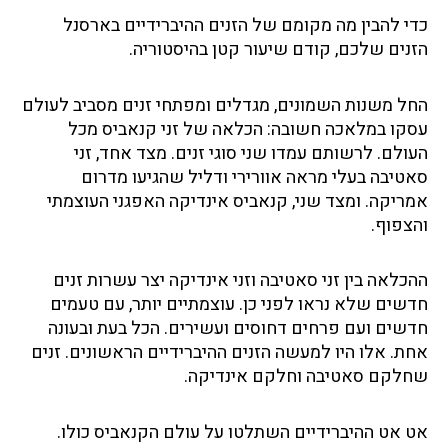
כדי להבין מה מקומם של הזנים ההיברידיים בארסנל
הזנים שלכם, קודם שיעור קטן בהיסטוריה.
החל משנות השמונים, מגדלים ומפתחי זנים מסביב לעולם
עסקו במלאכה חשובה: הכלאה של זני קנאביס מכל
העולם. לרשותם עמדו שני סוגי זנים. מצד אחד, זני
סאטיבה בעלי מראה אוורירי ודליל שהגיעו מדרום
אמריקה. ומצד שני, קנאביס אינדיקה האפגני העוצמתי
והצפוף.
ההכלאה בין זני סאטיבה וזני אינדיקה יצר עשרות זנים
חדשים שלא נראו לפני כן. עוצמתיים יותר, עם טעמים
חדשים ועם פרחים דחוסים ועשירים. הכל בעת ובעונה
אחת. אלו היו למעשה הזנים ההיברידיים הראשונים. זנים
שחלקם סאטיבה וחלקם אינדיקה.
אט אט ההיברידיים השתלטו על עולם הקנאביס כולו.