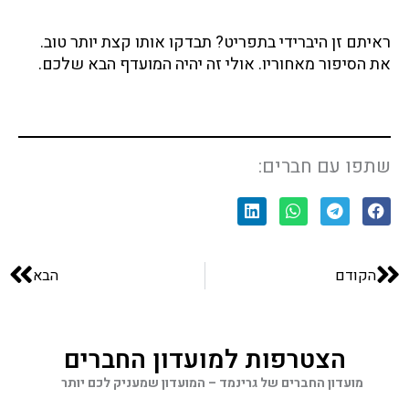
ראיתם זן היברידי בתפריט? תבדקו אותו קצת יותר טוב.
את הסיפור מאחוריו. אולי זה יהיה המועדף הבא שלכם.
שתפו עם חברים:
S
S
S
S
h
h
h
h
a
a
a
a
קודם
הב
הקודם
הבא
r
r
r
r
e
e
e
e
o
o
o
o
n
n
n
n
הצטרפות למועדון החברים
l
w
t
f
מועדון החברים של גרינמד – המועדון שמעניק לכם יותר
i
h
e
a
n
a
l
c