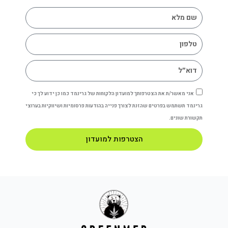
k
t
e
e
e
s
g
b
d
a
r
o
i
p
a
o
n
p
m
k
אני מאשר/ת את הצטרפותך למועדון הלקוחות של גרינמד כמו כן ידוע לך כי
גרינמד תשתמש בפרטים שהזנת לצורך פנייה בהודעות פרסומיות ושיווקיות בערוצי
תקשורת שונים.
הצטרפות למועדון