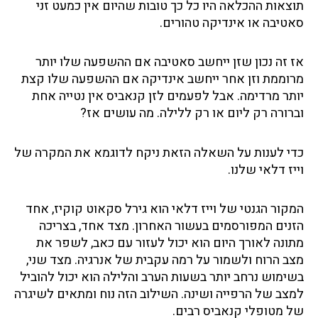
תוצאות ההכלאה היו כל כך טובות שהיום אין כמעט זני
סאטיבה או אינדיקה טהורים.
אז זה נכון שזן ייחשב סאטיבה אם ההשפעה שלו יותר
מרוממת וזן אחר ייחשב אינדיקה אם ההשפעה שלו קצת
יותר מרדימה. אבל לפעמים לזן קנאביס אין נטייה אחת
וברורה רק ליום או רק ללילה. מה עושים אז?
כדי לענות על השאלה הזאת ניקח לדוגמא את המקרה של
וייז דלאי שלנו.
המקור הגנטי של וייז דלאי הוא גירל סקאוט קוקיז, אחד
הזנים המפורסמים בעשור האחרון. מצד אחד, בצריכה
מתונה לאורך היום הוא יכול לעזור עם כאב, לשפר את
מצב הרוח ולשמור על רמה עקבית של אנרגיה. מצד שני,
בשימוש נרחב יותר בשעות הערב והלילה הוא יכול להוביל
למצב של הרפייה ושינה. השילוב הזה נוח ומתאים לשיגרה
של מטופלי קנאביס רבים.