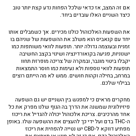
אם זה המצב, אז כדאי שלכל הפחות נדע קצת יותר טוב
כיצד השניים האלו עובדים ביחד.
את השפעות האלכוהול כולנו מכירים. אך כשמבלים אותו
יחד עם קנאביס הוא משלב את ההשפעות של שניהם בו
זמנית ובעוצמה גדולה יותר. תופעות לוואי משותפות כמו
ישנוניות, פגיעה בקואורדינציה ושינוי בקצב החשיבה
יקבלו ביטוי מוגבר, ובמקרה של צריכה מופרזת תחוו
תופעות לוואי נוספות ולא נעימות כמו חוסר התמצאות
במרחב, בחילה וקהות חושים. ממש לא מה הייתם רוצים
בבילוי שלכם.
מחקרים מראים כי למפגש בין השניים יש גם השפעה
פיזיולוגית שמשנה את הדרך בה הגוף שלנו מפרק את כל
אחד מהרכיבים. צריכת אלכוהול יכולה להגדיל את ריכוז
ה-THC בדם ועל ידי כך להעצים את ההשפעה שלו. באופן
מפתיע דווקא ל-CBD יש נטייה להפחית את ריכוז